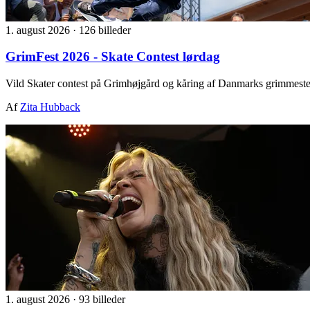
1. august 2026
·
126 billeder
GrimFest 2026 - Skate Contest lørdag
Vild Skater contest på Grimhøjgård og kåring af Danmarks grimmeste
Af
Zita Hubback
1. august 2026
·
93 billeder