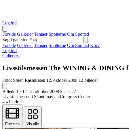
Log ind
Forside
Gallerier
Temaer
Spotterne
Om Spotted
Søg i gallerier
Forside
Gallerier
Temaer
Spotterne
Om Spotted
Kurv
Log ind
Gallerier
/
Livsstilsmessen The WINING & DINING f
Foto:
Søren Rasmussen
12. oktober 2008
12 billeder
Billede 1 / 12
12. oktober 2008 kl. 11:27
Livsstilsmessen i Skandinavian Congress Center
bladr
←
→
Filmstrip
Vis alle