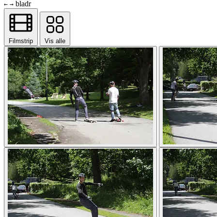
bladr
←
→
Filmstrip
Vis alle