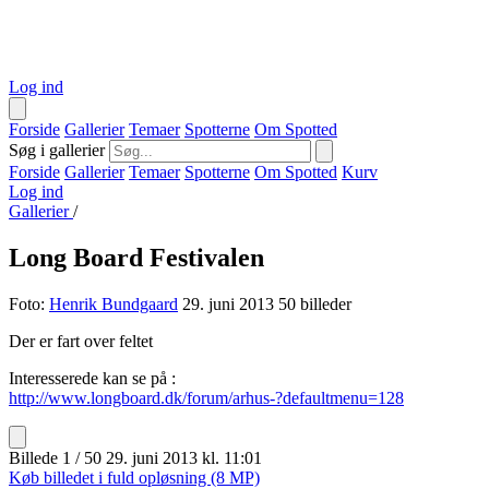
Log ind
Forside
Gallerier
Temaer
Spotterne
Om Spotted
Søg i gallerier
Forside
Gallerier
Temaer
Spotterne
Om Spotted
Kurv
Log ind
Gallerier
/
Long Board Festivalen
Foto:
Henrik Bundgaard
29. juni 2013
50 billeder
Der er fart over feltet
Interesserede kan se på :
http://www.longboard.dk/forum/arhus-?defaultmenu=128
Billede 1 / 50
29. juni 2013 kl. 11:01
Køb billedet i fuld opløsning (8 MP)