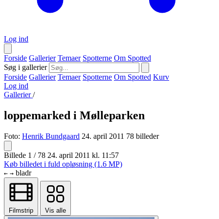
Log ind
Forside
Gallerier
Temaer
Spotterne
Om Spotted
Søg i gallerier
Forside
Gallerier
Temaer
Spotterne
Om Spotted
Kurv
Log ind
Gallerier
/
loppemarked i Mølleparken
Foto:
Henrik Bundgaard
24. april 2011
78 billeder
Billede 1 / 78
24. april 2011 kl. 11:57
Køb billedet i fuld opløsning (1.6 MP)
bladr
←
→
Filmstrip
Vis alle