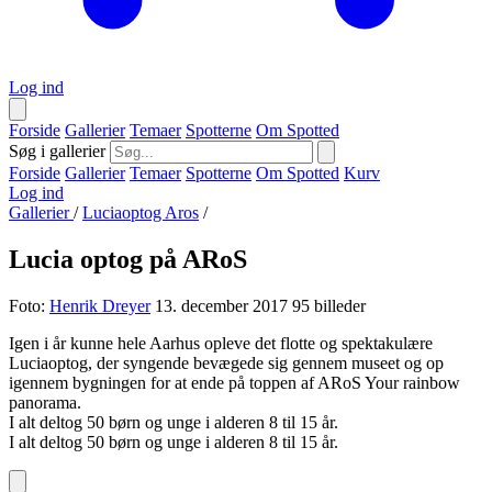
Log ind
Forside
Gallerier
Temaer
Spotterne
Om Spotted
Søg i gallerier
Forside
Gallerier
Temaer
Spotterne
Om Spotted
Kurv
Log ind
Gallerier
/
Luciaoptog Aros
/
Lucia optog på ARoS
Foto:
Henrik Dreyer
13. december 2017
95 billeder
Igen i år kunne hele Aarhus opleve det flotte og spektakulære
Luciaoptog, der syngende bevægede sig gennem museet og op
igennem bygningen for at ende på toppen af ARoS Your rainbow
panorama.
I alt deltog 50 børn og unge i alderen 8 til 15 år.
I alt deltog 50 børn og unge i alderen 8 til 15 år.