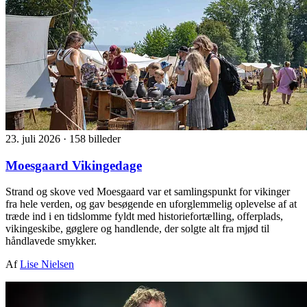
23. juli 2026
·
158 billeder
Moesgaard Vikingedage
Strand og skove ved Moesgaard var et samlingspunkt for vikinger
fra hele verden, og gav besøgende en uforglemmelig oplevelse af at
træde ind i en tidslomme fyldt med historiefortælling, offerplads,
vikingeskibe, gøglere og handlende, der solgte alt fra mjød til
håndlavede smykker.
Af
Lise Nielsen