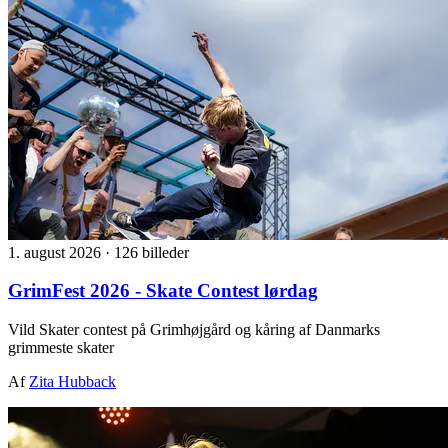
1. august 2026
·
126 billeder
GrimFest 2026 - Skate Contest lørdag
Vild Skater contest på Grimhøjgård og kåring af Danmarks
grimmeste skater
Af
Zita Hubback