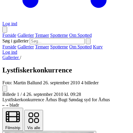
Log ind
Forside
Gallerier
Temaer
Spotterne
Om Spotted
Søg i gallerier
Forside
Gallerier
Temaer
Spotterne
Om Spotted
Kurv
Log ind
Gallerier
/
Lystfiskerkonkurrence
Foto:
Martin Ballund
26. september 2010
4 billeder
Billede 1 / 4
26. september 2010 kl. 09:28
Lystfiskerkonkurrence Århus Bugt Søndag syd for Århus
bladr
←
→
Filmstrip
Vis alle