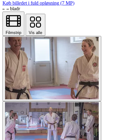
Køb billedet i fuld opløsning (7 MP)
bladr
←
→
Filmstrip
Vis alle