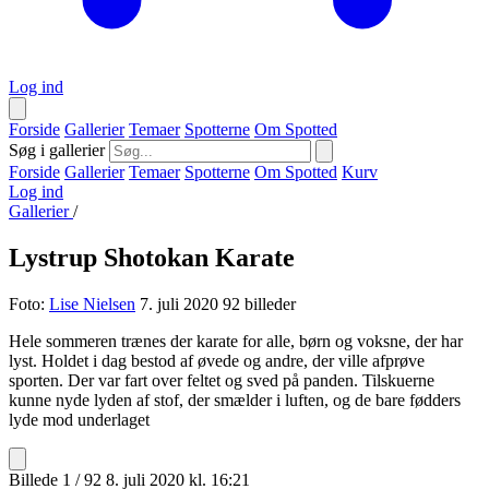
Log ind
Forside
Gallerier
Temaer
Spotterne
Om Spotted
Søg i gallerier
Forside
Gallerier
Temaer
Spotterne
Om Spotted
Kurv
Log ind
Gallerier
/
Lystrup Shotokan Karate
Foto:
Lise Nielsen
7. juli 2020
92 billeder
Hele sommeren trænes der karate for alle, børn og voksne, der har
lyst. Holdet i dag bestod af øvede og andre, der ville afprøve
sporten. Der var fart over feltet og sved på panden. Tilskuerne
kunne nyde lyden af stof, der smælder i luften, og de bare fødders
lyde mod underlaget
Billede 1 / 92
8. juli 2020 kl. 16:21