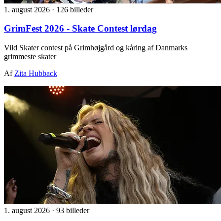
1. august 2026
·
126 billeder
GrimFest 2026 - Skate Contest lørdag
Vild Skater contest på Grimhøjgård og kåring af Danmarks
grimmeste skater
Af
Zita Hubback
1. august 2026
·
93 billeder