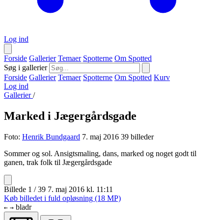
Log ind
Forside
Gallerier
Temaer
Spotterne
Om Spotted
Søg i gallerier
Forside
Gallerier
Temaer
Spotterne
Om Spotted
Kurv
Log ind
Gallerier
/
Marked i Jægergårdsgade
Foto:
Henrik Bundgaard
7. maj 2016
39 billeder
Sommer og sol. Ansigtsmaling, dans, marked og noget godt til
ganen, trak folk til Jægergårdsgade
Billede 1 / 39
7. maj 2016 kl. 11:11
Køb billedet i fuld opløsning (18 MP)
bladr
←
→