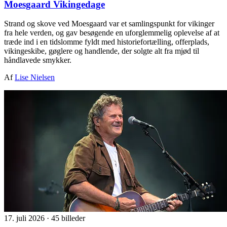
Moesgaard Vikingedage
Strand og skove ved Moesgaard var et samlingspunkt for vikinger
fra hele verden, og gav besøgende en uforglemmelig oplevelse af at
træde ind i en tidslomme fyldt med historiefortælling, offerplads,
vikingeskibe, gøglere og handlende, der solgte alt fra mjød til
håndlavede smykker.
Af
Lise Nielsen
17. juli 2026
·
45 billeder