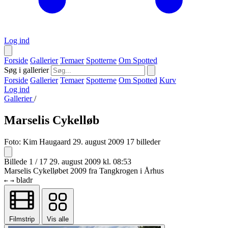
Log ind
Forside
Gallerier
Temaer
Spotterne
Om Spotted
Søg i gallerier
Forside
Gallerier
Temaer
Spotterne
Om Spotted
Kurv
Log ind
Gallerier
/
Marselis Cykelløb
Foto:
Kim Haugaard
29. august 2009
17 billeder
Billede 1 / 17
29. august 2009 kl. 08:53
Marselis Cykelløbet 2009 fra Tangkrogen i Århus
bladr
←
→
Filmstrip
Vis alle