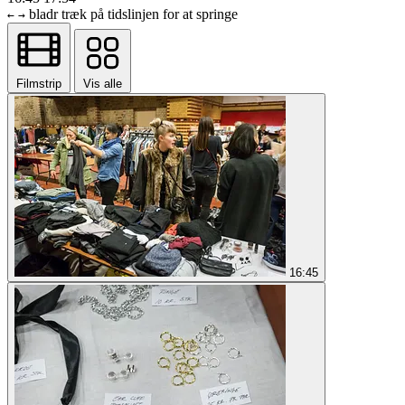
bladr
træk på tidslinjen for at springe
←
→
Filmstrip
Vis alle
16:45