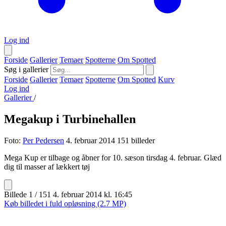
Log ind
Forside
Gallerier
Temaer
Spotterne
Om Spotted
Søg i gallerier
Forside
Gallerier
Temaer
Spotterne
Om Spotted
Kurv
Log ind
Gallerier
/
Megakup i Turbinehallen
Foto:
Per Pedersen
4. februar 2014
151 billeder
Mega Kup er tilbage og åbner for 10. sæson tirsdag 4. februar. Glæd
dig til masser af lækkert tøj
Billede 1 / 151
4. februar 2014 kl. 16:45
Køb billedet i fuld opløsning (2.7 MP)