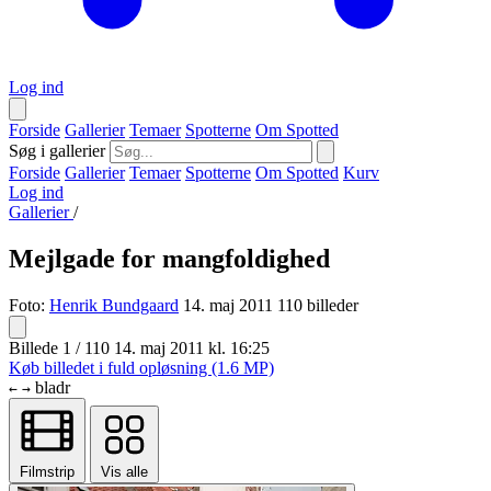
Log ind
Forside
Gallerier
Temaer
Spotterne
Om Spotted
Søg i gallerier
Forside
Gallerier
Temaer
Spotterne
Om Spotted
Kurv
Log ind
Gallerier
/
Mejlgade for mangfoldighed
Foto:
Henrik Bundgaard
14. maj 2011
110 billeder
Billede 1 / 110
14. maj 2011 kl. 16:25
Køb billedet i fuld opløsning (1.6 MP)
bladr
←
→
Filmstrip
Vis alle