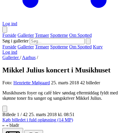
Log ind
Forside
Gallerier
Temaer
Spotterne
Om Spotted
Søg i gallerier
Forside
Gallerier
Temaer
Spotterne
Om Spotted
Kurv
Log ind
Gallerier
/
Aarhus
/
Mikkel Julius koncert i Musikhuset
Foto:
Henriette Mølgaard
25. marts 2018
42 billeder
Musikhusets foyer og café blev søndag eftermiddag fyldt med
skønne toner fra sanger og sangskriver Mikkel Julius.
Billede 1 / 42
25. marts 2018 kl. 08:51
Køb billedet i fuld opløsning (14 MP)
bladr
←
→