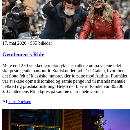
17. maj 2026
·
555 billeder
Gentlemen´s Ride
Mere end 270 velklædte motorcyklister rullede ud på vejene i det
skarpeste gentleman-outfit. Startskuddet lød i år i Galten, hvorefter
det flotte felt af klassiske motorcykler forsatte mod Aarhus. Formålet
var at skabe opmærksomhed og samle penge ind til mænds mentale
helbred og prostataforskning. Beløb der blev indsamlet var 30.700
$. Gentlemens Ride køres på samme dato i hele verden.
Af
Lise Nielsen