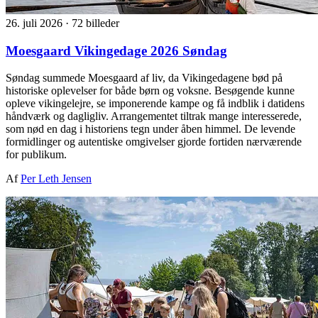
26. juli 2026
·
72 billeder
Moesgaard Vikingedage 2026 Søndag
Søndag summede Moesgaard af liv, da Vikingedagene bød på
historiske oplevelser for både børn og voksne. Besøgende kunne
opleve vikingelejre, se imponerende kampe og få indblik i datidens
håndværk og dagligliv. Arrangementet tiltrak mange interesserede,
som nød en dag i historiens tegn under åben himmel. De levende
formidlinger og autentiske omgivelser gjorde fortiden nærværende
for publikum.
Af
Per Leth Jensen