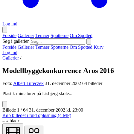
Log ind
Forside
Gallerier
Temaer
Spotterne
Om Spotted
Søg i gallerier
Forside
Gallerier
Temaer
Spotterne
Om Spotted
Kurv
Log ind
Gallerier
/
Modellbyggekonkurrence Aros 2016
Foto:
Albert Tureczek
31. december 2002
64 billeder
Plastik miniaturer på Lisbjerg skole...
Billede 1 / 64
31. december 2002 kl. 23:00
Køb billedet i fuld opløsning (4 MP)
bladr
←
→