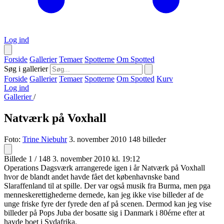
Log ind
Forside
Gallerier
Temaer
Spotterne
Om Spotted
Søg i gallerier
Forside
Gallerier
Temaer
Spotterne
Om Spotted
Kurv
Log ind
Gallerier
/
Natværk på Voxhall
Foto:
Trine Niebuhr
3. november 2010
148 billeder
Billede 1 / 148
3. november 2010 kl. 19:12
Operations Dagsværk arrangerede igen i år Natværk på Voxhall
hvor de blandt andet havde fået det københavnske band
Slaraffenland til at spille. Der var også musik fra Burma, men pga
menneskerettighederne dernede, kan jeg ikke vise billeder af de
unge friske fyre der fyrede den af på scenen. Dermod kan jeg vise
billeder på Pops Juba der bosatte sig i Danmark i 80érne efter at
havde boet i Sydafrika.