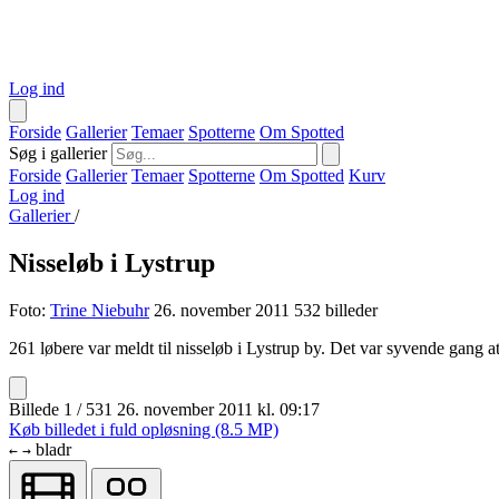
Log ind
Forside
Gallerier
Temaer
Spotterne
Om Spotted
Søg i gallerier
Forside
Gallerier
Temaer
Spotterne
Om Spotted
Kurv
Log ind
Gallerier
/
Nisseløb i Lystrup
Foto:
Trine Niebuhr
26. november 2011
532 billeder
261 løbere var meldt til nisseløb i Lystrup by. Det var syvende gang a
Billede 1 / 531
26. november 2011 kl. 09:17
Køb billedet i fuld opløsning (8.5 MP)
bladr
←
→