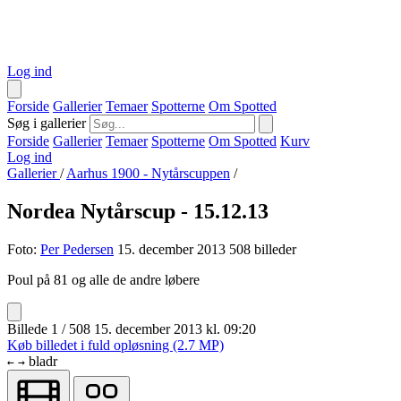
Log ind
Forside
Gallerier
Temaer
Spotterne
Om Spotted
Søg i gallerier
Forside
Gallerier
Temaer
Spotterne
Om Spotted
Kurv
Log ind
Gallerier
/
Aarhus 1900 - Nytårscuppen
/
Nordea Nytårscup - 15.12.13
Foto:
Per Pedersen
15. december 2013
508 billeder
Poul på 81 og alle de andre løbere
Billede 1 / 508
15. december 2013 kl. 09:20
Køb billedet i fuld opløsning (2.7 MP)
bladr
←
→