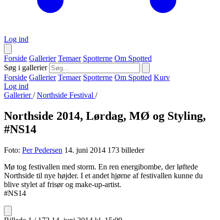
Log ind
Forside
Gallerier
Temaer
Spotterne
Om Spotted
Søg i gallerier
Forside
Gallerier
Temaer
Spotterne
Om Spotted
Kurv
Log ind
Gallerier
/
Northside Festival
/
Northside 2014, Lørdag, MØ og Styling,
#NS14
Foto:
Per Pedersen
14. juni 2014
173 billeder
Mø tog festivallen med storm. En ren energibombe, der løftede
Northside til nye højder. I et andet hjørne af festivallen kunne du
blive stylet af frisør og make-up-artist.
#NS14