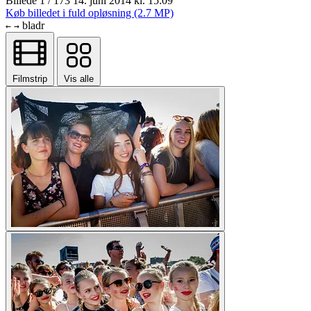
Billede 1 / 173
14. juni 2014 kl. 15:09
Køb billedet i fuld opløsning (2.7 MP)
bladr
←
→
Filmstrip
Vis alle