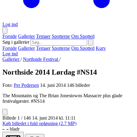
Log ind
Forside
Gallerier
Temaer
Spotterne
Om Spotted
Søg i gallerier
Forside
Gallerier
Temaer
Spotterne
Om Spotted
Kurv
Log ind
Gallerier
/
Northside Festival
/
Northside 2014 Lørdag #NS14
Foto:
Per Pedersen
14. juni 2014
146 billeder
The Mountains og The Brian Jonestowns Massacre plus glade
festivalgæster. #NS14
Billede 1 / 146
14. juni 2014 kl. 11:11
Køb billedet i fuld opløsning (2.7 MP)
bladr
←
→