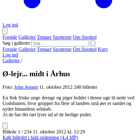
Log ind
Forside
Gallerier
Temaer
Spotterne
Om Spotted
Søg i gallerier
Forside
Gallerier
Temaer
Spotterne
Om Spotted
Kurv
Log ind
Gallerier
/
Ø-lejr... midt i Århus
Foto:
John Jensen
11. oktober 2012
240 billeder
En flok friske unge drenge og piger holder i denne uge til nede ved
Godsbanen, hvor grupper fra flere af landets små øer er samlet og
nyder hinandens selskab.
At de har det rart lyser ud af de herlige poder.
Billede 1 / 234
11. oktober 2012 kl. 12:29
Køb billedet i fuld opløsning (4.4 MP)