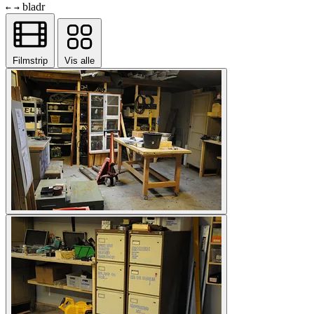
bladr
←
→
Filmstrip
Vis alle