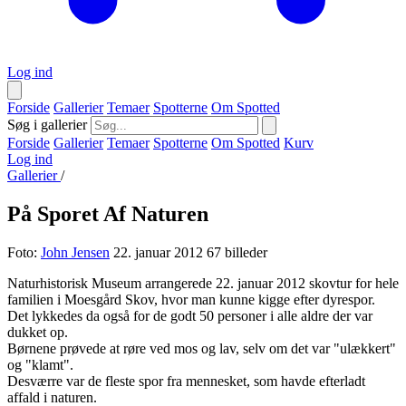
Log ind
Forside
Gallerier
Temaer
Spotterne
Om Spotted
Søg i gallerier
Forside
Gallerier
Temaer
Spotterne
Om Spotted
Kurv
Log ind
Gallerier
/
På Sporet Af Naturen
Foto:
John Jensen
22. januar 2012
67 billeder
Naturhistorisk Museum arrangerede 22. januar 2012 skovtur for hele
familien i Moesgård Skov, hvor man kunne kigge efter dyrespor.
Det lykkedes da også for de godt 50 personer i alle aldre der var
dukket op.
Børnene prøvede at røre ved mos og lav, selv om det var "ulækkert"
og "klamt".
Desværre var de fleste spor fra mennesket, som havde efterladt
affald i naturen.