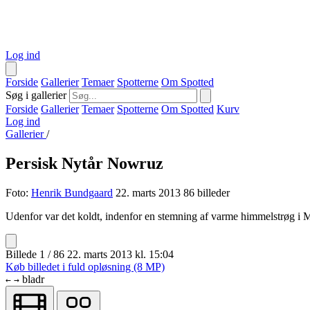
Log ind
Forside
Gallerier
Temaer
Spotterne
Om Spotted
Søg i gallerier
Forside
Gallerier
Temaer
Spotterne
Om Spotted
Kurv
Log ind
Gallerier
/
Persisk Nytår Nowruz
Foto:
Henrik Bundgaard
22. marts 2013
86 billeder
Udenfor var det koldt, indenfor en stemning af varme himmelstrøg i Mu
Billede 1 / 86
22. marts 2013 kl. 15:04
Køb billedet i fuld opløsning (8 MP)
bladr
←
→