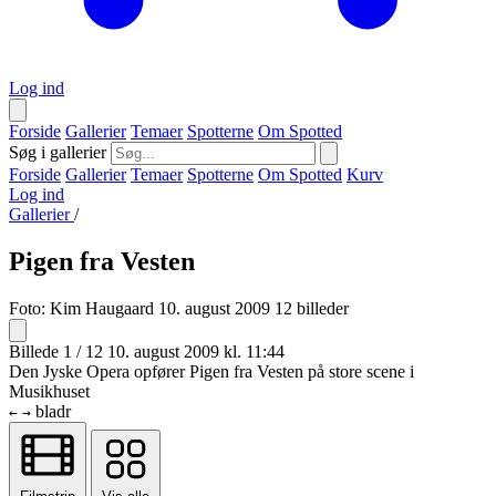
Log ind
Forside
Gallerier
Temaer
Spotterne
Om Spotted
Søg i gallerier
Forside
Gallerier
Temaer
Spotterne
Om Spotted
Kurv
Log ind
Gallerier
/
Pigen fra Vesten
Foto:
Kim Haugaard
10. august 2009
12 billeder
Billede 1 / 12
10. august 2009 kl. 11:44
Den Jyske Opera opfører Pigen fra Vesten på store scene i
Musikhuset
bladr
←
→