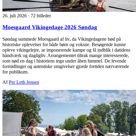
26. juli 2026
·
72 billeder
Moesgaard Vikingedage 2026 Søndag
Søndag summede Moesgaard af liv, da Vikingedagene bød på
historiske oplevelser for både børn og voksne. Besøgende kunne
opleve vikingelejre, se imponerende kampe og få indblik i datidens
håndværk og dagligliv. Arrangementet tiltrak mange interesserede,
som nød en dag i historiens tegn under åben himmel. De levende
formidlinger og autentiske omgivelser gjorde fortiden nærværende
for publikum.
Af
Per Leth Jensen