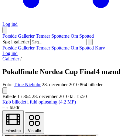
Log ind
Forside
Gallerier
Temaer
Spotterne
Om Spotted
Søg i gallerier
Forside
Gallerier
Temaer
Spotterne
Om Spotted
Kurv
Log ind
Gallerier
/
Pokalfinale Nordea Cup Final4 mænd
Foto:
Trine Niebuhr
28. december 2010
864 billeder
Billede 1 / 864
28. december 2010 kl. 15:50
Køb billedet i fuld opløsning (4.2 MP)
bladr
←
→
Filmstrip
Vis alle