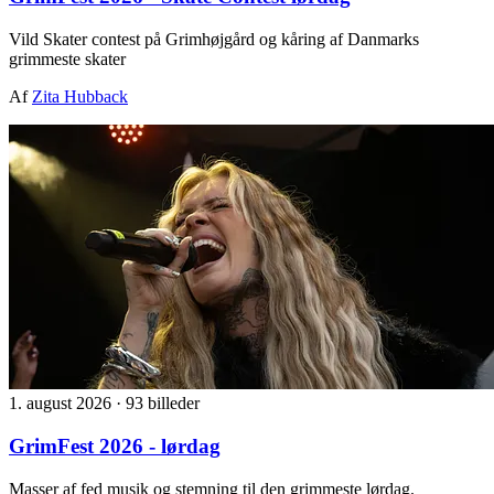
Vild Skater contest på Grimhøjgård og kåring af Danmarks
grimmeste skater
Af
Zita Hubback
1. august 2026
·
93 billeder
GrimFest 2026 - lørdag
Masser af fed musik og stemning til den grimmeste lørdag.