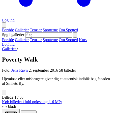
Log ind
Forside
Gallerier
Temaer
Spotterne
Om Spotted
Søg i gallerier
Forside
Gallerier
Temaer
Spotterne
Om Spotted
Kurv
Log ind
Gallerier
/
Poverty Walk
Foto:
Jens Ravn
2. september 2016
58 billeder
Hjemløse eller misbrugere giver dig et autentisk indblik bag facaden
af Smilets By.
Billede 1 / 58
Køb billedet i fuld opløsning (16 MP)
bladr
←
→