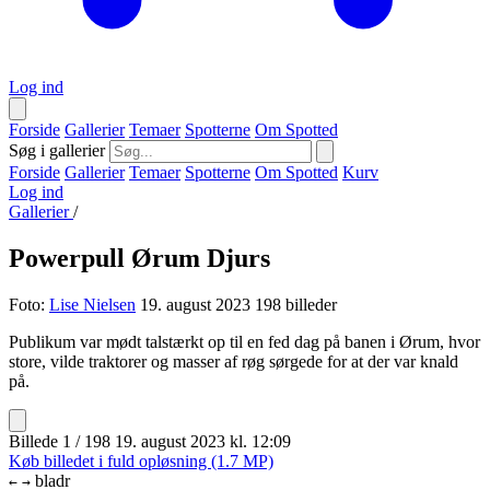
Log ind
Forside
Gallerier
Temaer
Spotterne
Om Spotted
Søg i gallerier
Forside
Gallerier
Temaer
Spotterne
Om Spotted
Kurv
Log ind
Gallerier
/
Powerpull Ørum Djurs
Foto:
Lise Nielsen
19. august 2023
198 billeder
Publikum var mødt talstærkt op til en fed dag på banen i Ørum, hvor
store, vilde traktorer og masser af røg sørgede for at der var knald
på.
Billede 1 / 198
19. august 2023 kl. 12:09
Køb billedet i fuld opløsning (1.7 MP)
bladr
←
→