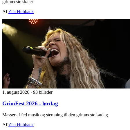
grimmeste skater
Af
Zita Hubback
1. august 2026
·
93 billeder
GrimFest 2026 - lørdag
Masser af fed musik og stemning til den grimmeste lørdag.
Af
Zita Hubback