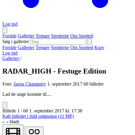
Log ind
Forside
Gallerier
Temaer
Spotterne
Om Spotted
Søg i gallerier
Forside
Gallerier
Temaer
Spotterne
Om Spotted
Kurv
Log ind
Gallerier
/
RADAR_HIGH - Festuge Edition
Foto:
Jason Champney
1. september 2017
60 billeder
Lad de unge komme til....
Billede 1 / 60
1. september 2017 kl. 17:38
Køb billedet i fuld opløsning (11 MP)
bladr
←
→