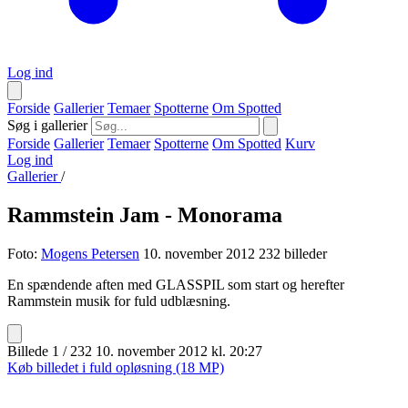
Log ind
Forside
Gallerier
Temaer
Spotterne
Om Spotted
Søg i gallerier
Forside
Gallerier
Temaer
Spotterne
Om Spotted
Kurv
Log ind
Gallerier
/
Rammstein Jam - Monorama
Foto:
Mogens Petersen
10. november 2012
232 billeder
En spændende aften med GLASSPIL som start og herefter
Rammstein musik for fuld udblæsning.
Billede 1 / 232
10. november 2012 kl. 20:27
Køb billedet i fuld opløsning (18 MP)