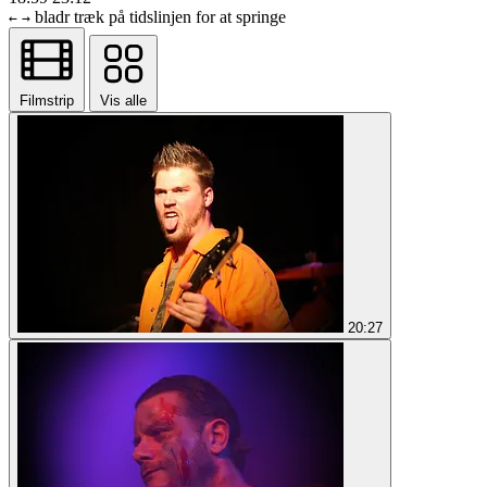
bladr
træk på tidslinjen for at springe
←
→
Filmstrip
Vis alle
20:27