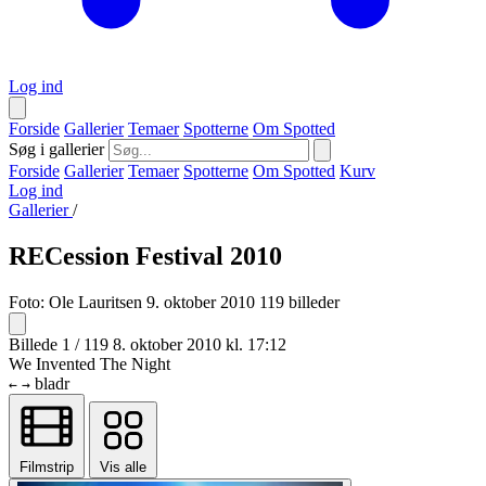
Log ind
Forside
Gallerier
Temaer
Spotterne
Om Spotted
Søg i gallerier
Forside
Gallerier
Temaer
Spotterne
Om Spotted
Kurv
Log ind
Gallerier
/
RECession Festival 2010
Foto:
Ole Lauritsen
9. oktober 2010
119 billeder
Billede 1 / 119
8. oktober 2010 kl. 17:12
We Invented The Night
bladr
←
→
Filmstrip
Vis alle