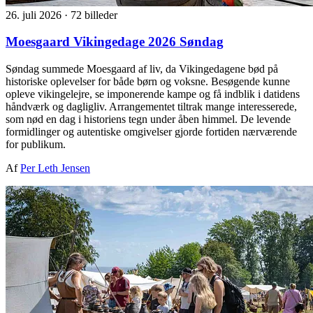
26. juli 2026
·
72 billeder
Moesgaard Vikingedage 2026 Søndag
Søndag summede Moesgaard af liv, da Vikingedagene bød på
historiske oplevelser for både børn og voksne. Besøgende kunne
opleve vikingelejre, se imponerende kampe og få indblik i datidens
håndværk og dagligliv. Arrangementet tiltrak mange interesserede,
som nød en dag i historiens tegn under åben himmel. De levende
formidlinger og autentiske omgivelser gjorde fortiden nærværende
for publikum.
Af
Per Leth Jensen