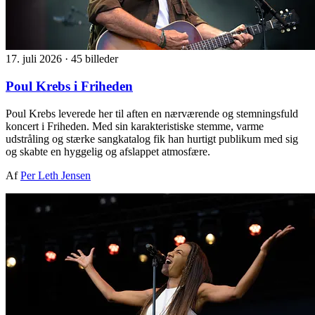
17. juli 2026
·
45 billeder
Poul Krebs i Friheden
Poul Krebs leverede her til aften en nærværende og stemningsfuld
koncert i Friheden. Med sin karakteristiske stemme, varme
udstråling og stærke sangkatalog fik han hurtigt publikum med sig
og skabte en hyggelig og afslappet atmosfære.
Af
Per Leth Jensen