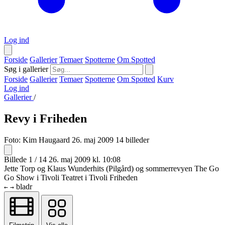
Log ind
Forside
Gallerier
Temaer
Spotterne
Om Spotted
Søg i gallerier
Forside
Gallerier
Temaer
Spotterne
Om Spotted
Kurv
Log ind
Gallerier
/
Revy i Friheden
Foto:
Kim Haugaard
26. maj 2009
14 billeder
Billede 1 / 14
26. maj 2009 kl. 10:08
Jette Torp og Klaus Wunderhits (Pilgård) og sommerrevyen The Go
Go Show i Tivoli Teatret i Tivoli Friheden
bladr
←
→