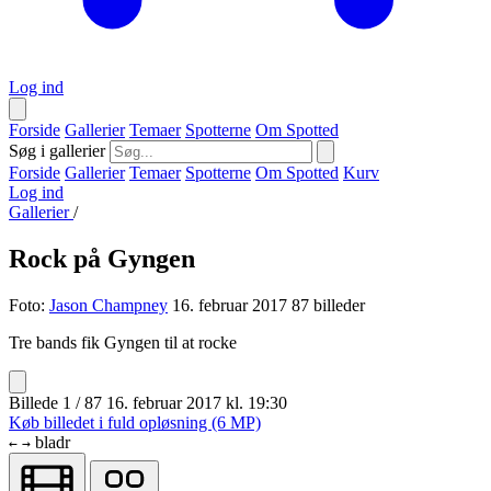
Log ind
Forside
Gallerier
Temaer
Spotterne
Om Spotted
Søg i gallerier
Forside
Gallerier
Temaer
Spotterne
Om Spotted
Kurv
Log ind
Gallerier
/
Rock på Gyngen
Foto:
Jason Champney
16. februar 2017
87 billeder
Tre bands fik Gyngen til at rocke
Billede 1 / 87
16. februar 2017 kl. 19:30
Køb billedet i fuld opløsning (6 MP)
bladr
←
→