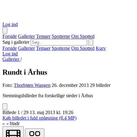
Log ind
Forside
Gallerier
Temaer
Spotterne
Om Spotted
Søg i gallerier
Forside
Gallerier
Temaer
Spotterne
Om Spotted
Kurv
Log ind
Gallerier
/
Rundt i Århus
Foto:
Thorbjørn Wangen
26. december 2013
29 billeder
Stemningsbilleder fra forskellige steder i Århus
Billede 1 / 29
13. maj 2013 kl. 19:26
Køb billedet i fuld opløsning (8.4 MP)
bladr
←
→