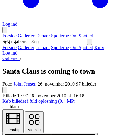
Log ind
Forside
Gallerier
Temaer
Spotterne
Om Spotted
Søg i gallerier
Forside
Gallerier
Temaer
Spotterne
Om Spotted
Kurv
Log ind
Gallerier
/
Santa Claus is coming to town
Foto:
John Jensen
26. november 2010
97 billeder
Billede 1 / 97
26. november 2010 kl. 16:18
Køb billedet i fuld opløsning (0.4 MP)
bladr
←
→
Filmstrip
Vis alle