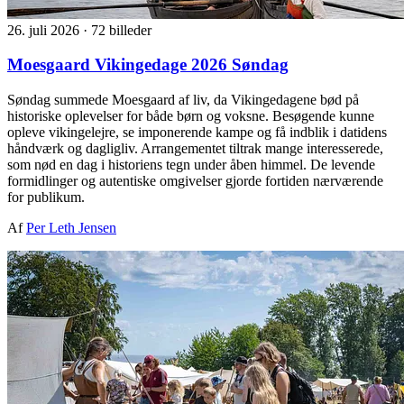
26. juli 2026
·
72 billeder
Moesgaard Vikingedage 2026 Søndag
Søndag summede Moesgaard af liv, da Vikingedagene bød på
historiske oplevelser for både børn og voksne. Besøgende kunne
opleve vikingelejre, se imponerende kampe og få indblik i datidens
håndværk og dagligliv. Arrangementet tiltrak mange interesserede,
som nød en dag i historiens tegn under åben himmel. De levende
formidlinger og autentiske omgivelser gjorde fortiden nærværende
for publikum.
Af
Per Leth Jensen