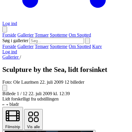
Log ind
Forside
Gallerier
Temaer
Spotterne
Om Spotted
Søg i gallerier
Forside
Gallerier
Temaer
Spotterne
Om Spotted
Kurv
Log ind
Gallerier
/
Sculpture by the Sea, lidt forsinket
Foto:
Ole Lauritsen
22. juli 2009
12 billeder
Billede 1 / 12
22. juli 2009 kl. 12:39
Lidt forskelligt fra udstillingen
bladr
←
→
Filmstrip
Vis alle