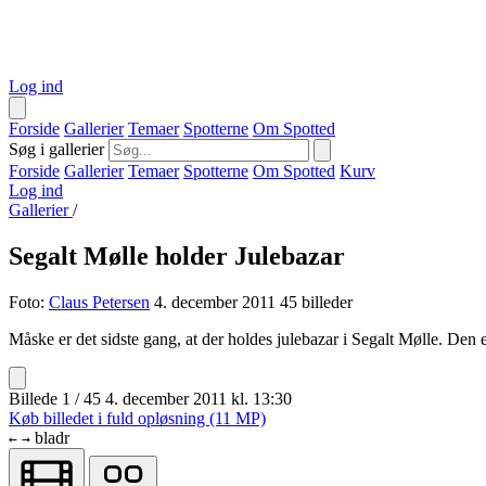
Log ind
Forside
Gallerier
Temaer
Spotterne
Om Spotted
Søg i gallerier
Forside
Gallerier
Temaer
Spotterne
Om Spotted
Kurv
Log ind
Gallerier
/
Segalt Mølle holder Julebazar
Foto:
Claus Petersen
4. december 2011
45 billeder
Måske er det sidste gang, at der holdes julebazar i Segalt Mølle. Den e
Billede 1 / 45
4. december 2011 kl. 13:30
Køb billedet i fuld opløsning (11 MP)
bladr
←
→