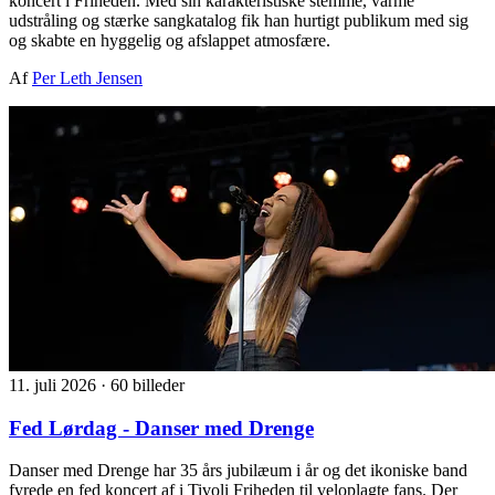
koncert i Friheden. Med sin karakteristiske stemme, varme
udstråling og stærke sangkatalog fik han hurtigt publikum med sig
og skabte en hyggelig og afslappet atmosfære.
Af
Per Leth Jensen
11. juli 2026
·
60 billeder
Fed Lørdag - Danser med Drenge
Danser med Drenge har 35 års jubilæum i år og det ikoniske band
fyrede en fed koncert af i Tivoli Friheden til veloplagte fans. Der