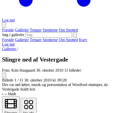
Log ind
Forside
Gallerier
Temaer
Spotterne
Om Spotted
Søg i gallerier
Forside
Gallerier
Temaer
Spotterne
Om Spotted
Kurv
Log ind
Gallerier
/
Slingre ned af Vestergade
Foto:
Kim Haugaard
30. oktober 2010
11 billeder
Billede 1 / 11
30. oktober 2010 kl. 09:28
Der var rød løber, musik og præsentation af Woolford strømper, da
Vestergade holdt fest
bladr
←
→