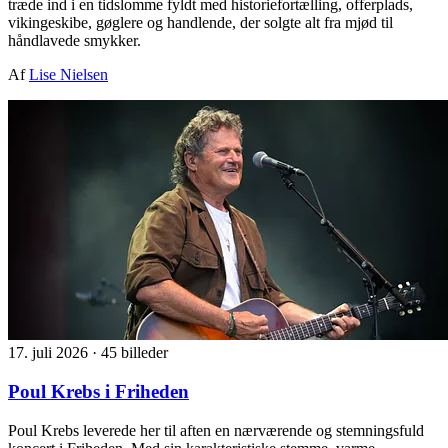
træde ind i en tidslomme fyldt med historiefortælling, offerplads,
vikingeskibe, gøglere og handlende, der solgte alt fra mjød til
håndlavede smykker.
Af
Lise Nielsen
17. juli 2026
·
45 billeder
Poul Krebs i Friheden
Poul Krebs leverede her til aften en nærværende og stemningsfuld