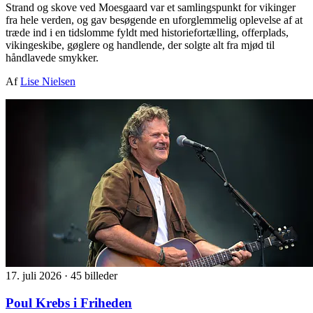
Strand og skove ved Moesgaard var et samlingspunkt for vikinger
fra hele verden, og gav besøgende en uforglemmelig oplevelse af at
træde ind i en tidslomme fyldt med historiefortælling, offerplads,
vikingeskibe, gøglere og handlende, der solgte alt fra mjød til
håndlavede smykker.
Af
Lise Nielsen
17. juli 2026
·
45 billeder
Poul Krebs i Friheden