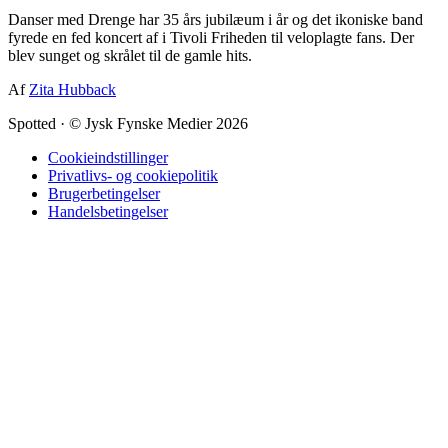
Danser med Drenge har 35 års jubilæum i år og det ikoniske band
fyrede en fed koncert af i Tivoli Friheden til veloplagte fans. Der
blev sunget og skrålet til de gamle hits.
Af
Zita Hubback
Spotted
·
© Jysk Fynske Medier 2026
Cookieindstillinger
Privatlivs- og cookiepolitik
Brugerbetingelser
Handelsbetingelser