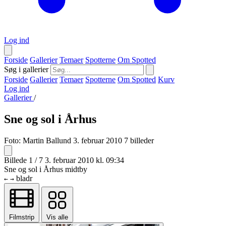
Log ind
Forside
Gallerier
Temaer
Spotterne
Om Spotted
Søg i gallerier
Forside
Gallerier
Temaer
Spotterne
Om Spotted
Kurv
Log ind
Gallerier
/
Sne og sol i Århus
Foto:
Martin Ballund
3. februar 2010
7 billeder
Billede 1 / 7
3. februar 2010 kl. 09:34
Sne og sol i Århus midtby
bladr
←
→
Filmstrip
Vis alle