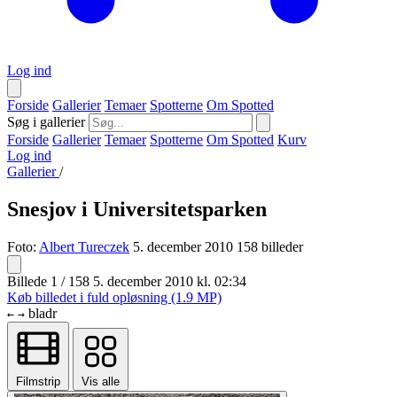
Log ind
Forside
Gallerier
Temaer
Spotterne
Om Spotted
Søg i gallerier
Forside
Gallerier
Temaer
Spotterne
Om Spotted
Kurv
Log ind
Gallerier
/
Snesjov i Universitetsparken
Foto:
Albert Tureczek
5. december 2010
158 billeder
Billede 1 / 158
5. december 2010 kl. 02:34
Køb billedet i fuld opløsning (1.9 MP)
bladr
←
→
Filmstrip
Vis alle