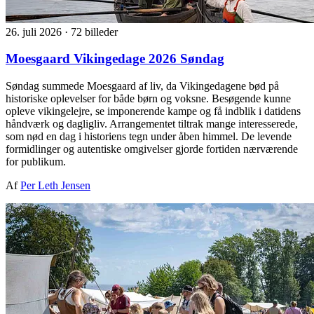
26. juli 2026
·
72 billeder
Moesgaard Vikingedage 2026 Søndag
Søndag summede Moesgaard af liv, da Vikingedagene bød på
historiske oplevelser for både børn og voksne. Besøgende kunne
opleve vikingelejre, se imponerende kampe og få indblik i datidens
håndværk og dagligliv. Arrangementet tiltrak mange interesserede,
som nød en dag i historiens tegn under åben himmel. De levende
formidlinger og autentiske omgivelser gjorde fortiden nærværende
for publikum.
Af
Per Leth Jensen