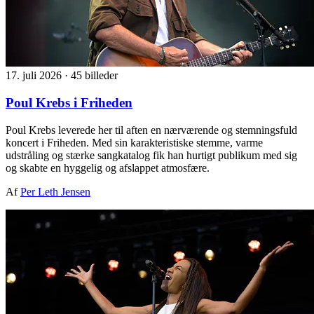
17. juli 2026
·
45 billeder
Poul Krebs i Friheden
Poul Krebs leverede her til aften en nærværende og stemningsfuld
koncert i Friheden. Med sin karakteristiske stemme, varme
udstråling og stærke sangkatalog fik han hurtigt publikum med sig
og skabte en hyggelig og afslappet atmosfære.
Af
Per Leth Jensen