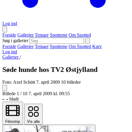
Log ind
Forside
Gallerier
Temaer
Spotterne
Om Spotted
Søg i gallerier
Forside
Gallerier
Temaer
Spotterne
Om Spotted
Kurv
Log ind
Gallerier
/
Søde hunde hos TV2 Østjylland
Foto:
Axel Schütt
7. april 2009
10 billeder
Billede 1 / 10
7. april 2009 kl. 09:55
bladr
←
→
Filmstrip
Vis alle