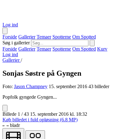
Log ind
Forside
Gallerier
Temaer
Spotterne
Om Spotted
Søg i gallerier
Forside
Gallerier
Temaer
Spotterne
Om Spotted
Kurv
Log ind
Gallerier
/
Sonjas Søstre på Gyngen
Foto:
Jason Champney
15. september 2016
43 billeder
Popfolk gyngede Gyngen...
Billede 1 / 43
15. september 2016 kl. 18:32
Køb billedet i fuld opløsning (6.8 MP)
bladr
←
→