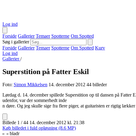
Log ind
Forside
Gallerier
Temaer
Spotterne
Om Spotted
Søg i gallerier
Forside
Gallerier
Temaer
Spotterne
Om Spotted
Kurv
Log ind
Gallerier
/
Superstition på Fatter Eskil
Foto:
Simon Mikkelsen
14. december 2012
44 billeder
Lørdag d. 14. december spillede Superstition op til dansen på Fatter E
udenfor, var der sommerhedt inde
n døre. Og jeg skulle sige fra flere piger, at guitaristen er rigtig lækk
Billede 1 / 44
14. december 2012 kl. 21:38
Køb billedet i fuld opløsning (8.6 MP)
bladr
←
→