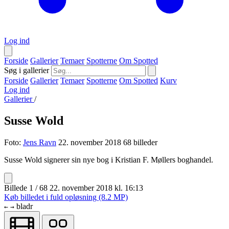
Log ind
Forside
Gallerier
Temaer
Spotterne
Om Spotted
Søg i gallerier
Forside
Gallerier
Temaer
Spotterne
Om Spotted
Kurv
Log ind
Gallerier
/
Susse Wold
Foto:
Jens Ravn
22. november 2018
68 billeder
Susse Wold signerer sin nye bog i Kristian F. Møllers boghandel.
Billede 1 / 68
22. november 2018 kl. 16:13
Køb billedet i fuld opløsning (8.2 MP)
bladr
←
→