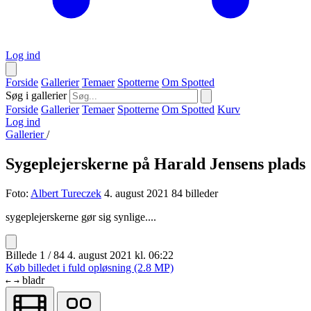
Log ind
Forside
Gallerier
Temaer
Spotterne
Om Spotted
Søg i gallerier
Forside
Gallerier
Temaer
Spotterne
Om Spotted
Kurv
Log ind
Gallerier
/
Sygeplejerskerne på Harald Jensens plads
Foto:
Albert Tureczek
4. august 2021
84 billeder
sygeplejerskerne gør sig synlige....
Billede 1 / 84
4. august 2021 kl. 06:22
Køb billedet i fuld opløsning (2.8 MP)
bladr
←
→