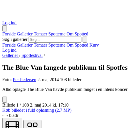
Log ind
Forside
Gallerier
Temaer
Spotterne
Om Spotted
Søg i gallerier
Forside
Gallerier
Temaer
Spotterne
Om Spotted
Kurv
Log ind
Gallerier
/
Spotfestival
/
The Blue Van fangede publikum til Spotfes
Foto:
Per Pedersen
2. maj 2014
108 billeder
Altid oplagte The Blue Van havde publikum fanget i en intens koncert
Billede 1 / 108
2. maj 2014 kl. 17:10
Køb billedet i fuld opløsning (2.7 MP)
bladr
←
→