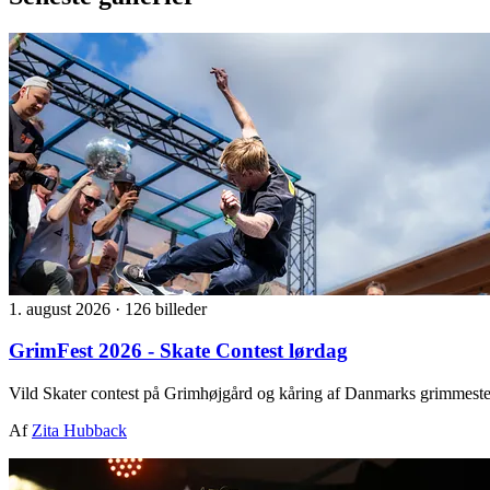
1. august 2026
·
126 billeder
GrimFest 2026 - Skate Contest lørdag
Vild Skater contest på Grimhøjgård og kåring af Danmarks grimmeste
Af
Zita Hubback