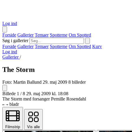
Log ind
Forside
Gallerier
Temaer
Spotterne
Om Spotted
Søg i gallerier
Forside
Gallerier
Temaer
Spotterne
Om Spotted
Kurv
Log ind
Gallerier
/
The Storm
Foto:
Martin Ballund
29. maj 2009
8 billeder
Billede 1 / 8
29. maj 2009 kl. 18:08
The Storm med forsanger Pernille Rosendahl
bladr
←
→
Filmstrip
Vis alle