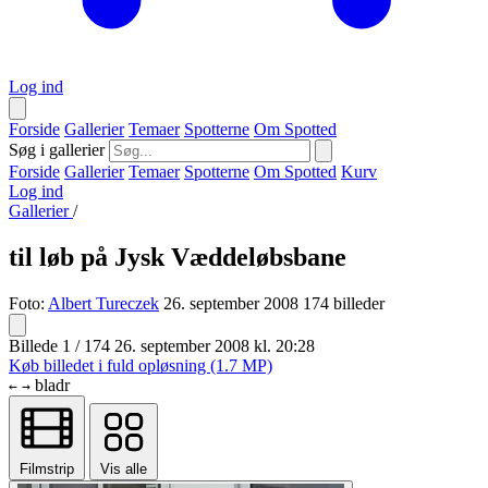
Log ind
Forside
Gallerier
Temaer
Spotterne
Om Spotted
Søg i gallerier
Forside
Gallerier
Temaer
Spotterne
Om Spotted
Kurv
Log ind
Gallerier
/
til løb på Jysk Væddeløbsbane
Foto:
Albert Tureczek
26. september 2008
174 billeder
Billede 1 / 174
26. september 2008 kl. 20:28
Køb billedet i fuld opløsning (1.7 MP)
bladr
←
→
Filmstrip
Vis alle