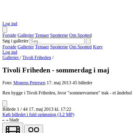
Log ind
Forside
Gallerier
Temaer
Spotterne
Om Spotted
Søg i gallerier
Forside
Gallerier
Temaer
Spotterne
Om Spotted
Kurv
Log ind
Gallerier
/
Tivoli Friheden
/
Tivoli Friheden - sommerdag i maj
Foto:
Mogens Petersen
17. maj 2013
45 billeder
Ren hygge i Tivoli Friheden, hvor "sommervarmen" trak - et åndehul 
Billede 1 / 44
17. maj 2013 kl. 17:22
Køb billedet i fuld opløsning (3.2 MP)
bladr
←
→