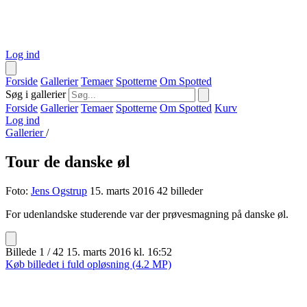
Log ind
Forside
Gallerier
Temaer
Spotterne
Om Spotted
Søg i gallerier
Forside
Gallerier
Temaer
Spotterne
Om Spotted
Kurv
Log ind
Gallerier
/
Tour de danske øl
Foto:
Jens Ogstrup
15. marts 2016
42 billeder
For udenlandske studerende var der prøvesmagning på danske øl.
Billede 1 / 42
15. marts 2016 kl. 16:52
Køb billedet i fuld opløsning (4.2 MP)