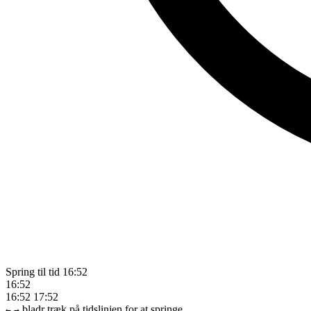
Spring til tid
16:52
16:52
16:52
17:52
bladr
træk på tidslinjen for at springe
←
→