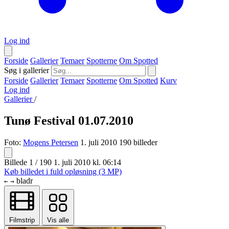
Log ind
Forside
Gallerier
Temaer
Spotterne
Om Spotted
Søg i gallerier
Forside
Gallerier
Temaer
Spotterne
Om Spotted
Kurv
Log ind
Gallerier
/
Tunø Festival 01.07.2010
Foto:
Mogens Petersen
1. juli 2010
190 billeder
Billede 1 / 190
1. juli 2010 kl. 06:14
Køb billedet i fuld opløsning (3 MP)
bladr
←
→
Filmstrip
Vis alle