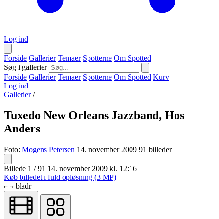
Log ind
Forside
Gallerier
Temaer
Spotterne
Om Spotted
Søg i gallerier
Forside
Gallerier
Temaer
Spotterne
Om Spotted
Kurv
Log ind
Gallerier
/
Tuxedo New Orleans Jazzband, Hos
Anders
Foto:
Mogens Petersen
14. november 2009
91 billeder
Billede 1 / 91
14. november 2009 kl. 12:16
Køb billedet i fuld opløsning (3 MP)
bladr
←
→