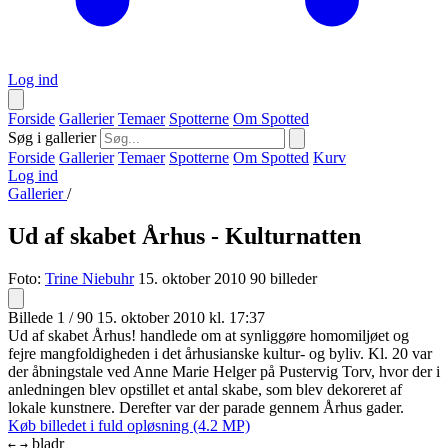
Log ind
Forside
Gallerier
Temaer
Spotterne
Om Spotted
Søg i gallerier
Forside
Gallerier
Temaer
Spotterne
Om Spotted
Kurv
Log ind
Gallerier
/
Ud af skabet Århus - Kulturnatten
Foto:
Trine Niebuhr
15. oktober 2010
90 billeder
Billede 1 / 90
15. oktober 2010 kl. 17:37
Ud af skabet Århus! handlede om at synliggøre homomiljøet og
fejre mangfoldigheden i det århusianske kultur- og byliv. Kl. 20 var
der åbningstale ved Anne Marie Helger på Pustervig Torv, hvor der i
anledningen blev opstillet et antal skabe, som blev dekoreret af
lokale kunstnere. Derefter var der parade gennem Århus gader.
Køb billedet i fuld opløsning (4.2 MP)
bladr
←
→