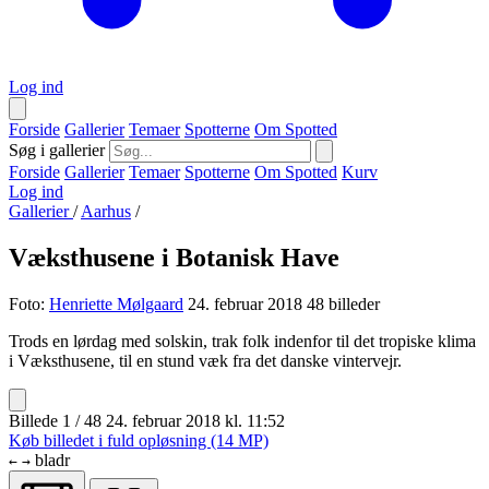
Log ind
Forside
Gallerier
Temaer
Spotterne
Om Spotted
Søg i gallerier
Forside
Gallerier
Temaer
Spotterne
Om Spotted
Kurv
Log ind
Gallerier
/
Aarhus
/
Væksthusene i Botanisk Have
Foto:
Henriette Mølgaard
24. februar 2018
48 billeder
Trods en lørdag med solskin, trak folk indenfor til det tropiske klima
i Væksthusene, til en stund væk fra det danske vintervejr.
Billede 1 / 48
24. februar 2018 kl. 11:52
Køb billedet i fuld opløsning (14 MP)
bladr
←
→