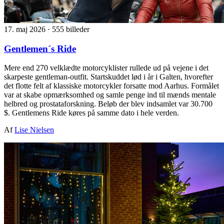
17. maj 2026
·
555 billeder
Gentlemen´s Ride
Mere end 270 velklædte motorcyklister rullede ud på vejene i det
skarpeste gentleman-outfit. Startskuddet lød i år i Galten, hvorefter
det flotte felt af klassiske motorcykler forsatte mod Aarhus. Formålet
var at skabe opmærksomhed og samle penge ind til mænds mentale
helbred og prostataforskning. Beløb der blev indsamlet var 30.700
$. Gentlemens Ride køres på samme dato i hele verden.
Af
Lise Nielsen