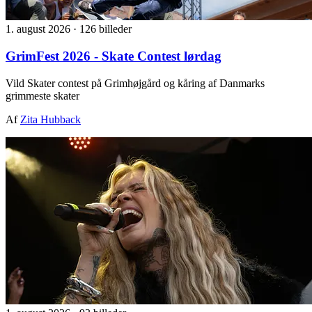
1. august 2026
·
126 billeder
GrimFest 2026 - Skate Contest lørdag
Vild Skater contest på Grimhøjgård og kåring af Danmarks
grimmeste skater
Af
Zita Hubback